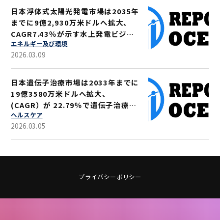
日本浮体式太陽光発電市場は2035年
までに9億2,930万米ドルへ拡大、
CAGR7.43％が示す水上発電ビジネ
エネルギー及び環境
ス機会
2026.03.09
日本遺伝子治療市場は2033年までに
19億3580万米ドルへ拡大、
(CAGR）が 22.79％で遺伝子治療技
ヘルスケア
術の普及進む
2026.03.05
プライバシーポリシー