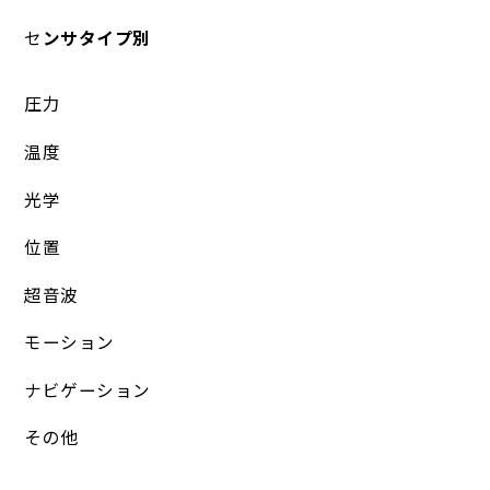
セ
ンサタイプ別
圧力
温度
光学
位置
超音波
モーション
ナビゲーション
その他