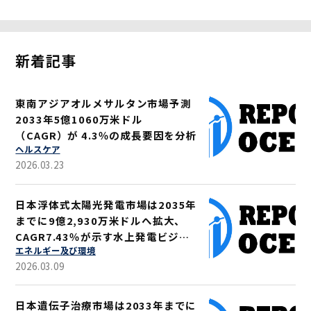
新着記事
東南アジアオルメサルタン市場予測
2033年5億1060万米ドル
（CAGR）が 4.3％の成長要因を分析
ヘルスケア
2026.03.23
日本浮体式太陽光発電市場は2035年
までに9億2,930万米ドルへ拡大、
CAGR7.43％が示す水上発電ビジネ
エネルギー及び環境
ス機会
2026.03.09
日本遺伝子治療市場は2033年までに