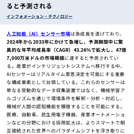
ると予測される
インフォメーション・テクノロジー
人工知能（AI）センサー市場
は急成長を遂げており、
2024年から2033年にかけて急増し、予測期間中に驚
異的な年平均成長率（CAGR）43.26％で拡大し、47億
7,000万米ドルの市場規模
に達すると予測されてい
る。産業がインテリジェントシステムへ移行する中、
AIセンサーはリアルタイム意思決定を可能にする重要
な構成要素として台頭している。これらのセンサーは
単なる受動的なデータ収集装置ではなく、機械学習ア
ルゴリズムを通じて環境条件を解釈・分析・対応し、
機械が人間の認知機能を模倣することを可能にする。
医療、自動車、民生用電子機器、産業オートメーショ
ンなどの分野における採用拡大は、よりスマートで相
互接続された世界へのパラダイムシフトを浮き彫りに