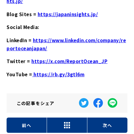
hts.jp/
Blog Sites =
https://japaninsights.jp/
Social Media:
LinkedIn =
https://www.linkedin.com/company/re
portoceanjapan/
Twitter =
https://x.com/ReportOcean_JP
YouTube =
https://rb.gy/3gtl6m
この記事を
シェア
前へ
次へ