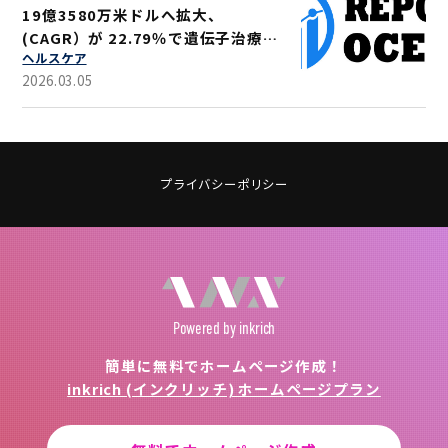
19億3580万米ドルへ拡大、
(CAGR）が 22.79％で遺伝子治療技
ヘルスケア
術の普及進む
2026.03.05
プライバシーポリシー
Powered
by inkrich
簡単に無料でホームページ作成！
inkrich (インクリッチ) ホームページプラン